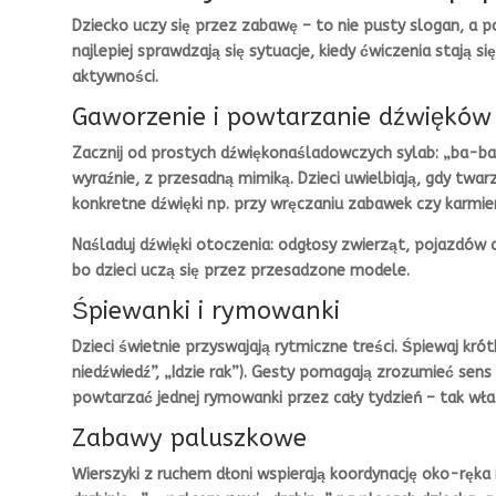
Dziecko uczy się przez zabawę – to nie pusty slogan, a
najlepiej sprawdzają się sytuacje, kiedy ćwiczenia stają s
aktywności.
Gaworzenie i powtarzanie dźwięków
Zacznij od prostych dźwiękonaśladowczych sylab: „ba-ba”
wyraźnie, z przesadną mimiką. Dzieci uwielbiają, gdy twar
konkretne dźwięki np. przy wręczaniu zabawek czy karmien
Naśladuj dźwięki otoczenia: odgłosy zwierząt, pojazdów c
bo dzieci uczą się przez przesadzone modele.
Śpiewanki i rymowanki
Dzieci świetnie przyswajają rytmiczne treści. Śpiewaj kró
niedźwiedź”, „Idzie rak”). Gesty pomagają zrozumieć sens s
powtarzać jednej rymowanki przez cały tydzień – tak właś
Zabawy paluszkowe
Wierszyki z ruchem dłoni wspierają koordynację oko-ręka 