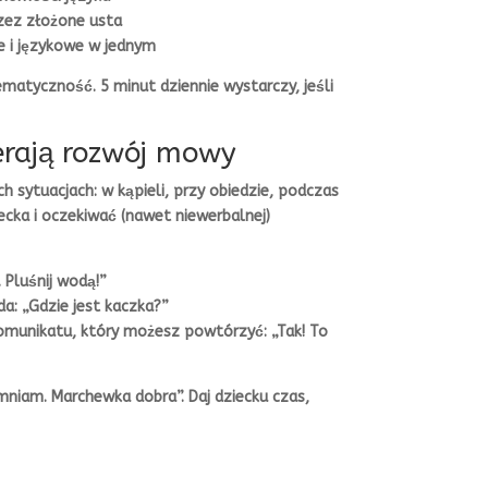
zez złożone usta
e i językowe w jednym
ematyczność. 5 minut dziennie wystarczy, jeśli
erają rozwój mowy
h sytuacjach: w kąpieli, przy obiedzie, podczas
ecka i oczekiwać (nawet niewerbalnej)
 Pluśnij wodą!”
a: „Gdzie jest kaczka?”
komunikatu, który możesz powtórzyć: „Tak! To
niam. Marchewka dobra”. Daj dziecku czas,