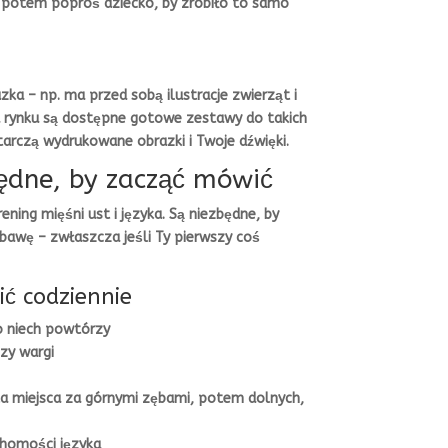
 a potem poproś dziecko, by zrobiło to samo
ka – np. ma przed sobą ilustracje zwierząt i
a rynku są dostępne gotowe zestawy do takich
arczą wydrukowane obrazki i Twoje dźwięki.
będne, by zacząć mówić
ning mięśni ust i języka. Są niezbędne, by
abawę – zwłaszcza jeśli Ty pierwszy coś
ić codziennie
ko niech powtórzy
zy wargi
ka miejsca za górnymi zębami, potem dolnych,
uchomości języka