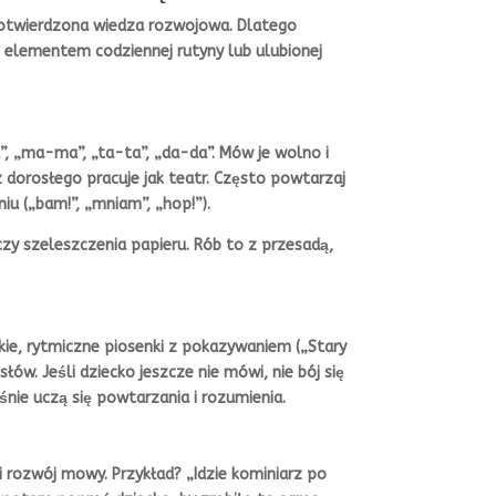
 potwierdzona wiedza rozwojowa. Dlatego
ię elementem codziennej rutyny lub ulubionej
, „ma-ma”, „ta-ta”, „da-da”. Mów je wolno i
z dorosłego pracuje jak teatr. Często powtarzaj
iu („bam!”, „mniam”, „hop!”).
zy szeleszczenia papieru. Rób to z przesadą,
tkie, rytmiczne piosenki z pokazywaniem („Stary
łów. Jeśli dziecko jeszcze nie mówi, nie bój się
nie uczą się powtarzania i rozumienia.
i rozwój mowy. Przykład? „Idzie kominiarz po