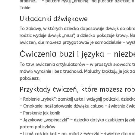
drabinie…” – palcem rysuj „drabinę” na plecach dziecka,
Tobie.
Układanki dźwiękowe
To zabawy, w których dziecko dopasowuje dźwięk do obraz
rodzic wydaje dźwięk „muu”, a dziecko pokazuje krowę. N
ćwiczeń, ale możesz przygotować je samodzielnie – wyst
Ćwiczenia buzi i języka – niez
To tzw. ćwiczenia artykulatorów – w prostych słowach: tre
mówić wyraźnie i bez trudności. Maluchy traktują je jak z
pokażesz.
Przykłady ćwiczeń, które możesz rob
– Robienie „rybek”: zamknij usta i wciągnij policzki, dziec
– Cmokanie: naśladowanie dźwięku całusa – świetnie ćwic
– Parskanie jak konik
– Językowe „wspinaczki” – dziecko dotyka czubkiem języ
potem policzków
– Lizać coś jak kot – np. miód z łyżeczki – świetne dla r