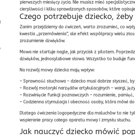
pierwszych miesięcy życia. Nie musisz mieć specjalistyczn
cierpliwości i kilku sprawdzonych sposobów, które opisuj
Czego potrzebuje dziecko, żeb
ą
Zanim przejdziemy do ćwiczeń, warto zrozumieć, co wpły
kwestia „przemówienia”, ale efekt współpracy wielu złoż
zrozumienie dźwięków.
w
Mowa nie startuje nagle, jak przycisk z pilotem. Poprzed
dźwięków, jednosylabowe słowa. Wszystko to buduje fun
Na rozwój mowy dziecka mają wpływ:
– Sprawność słuchowa – dziecko musi dobrze słyszeć, b
– Rozwój motoryki narządów artykulacyjnych – wargi, języ
– Rozwinięcie funkcji poznawczych – rozumienie, pamięć,
– Codzienna stymulacja i obecność osoby, która mówi do
Dlatego ćwiczenia logopedyczne dla maluchów to nie tyl
wspieranie pracy całego aparatu mowy i zmysłu słuchu.
Jak nauczyć dziecko mówić po