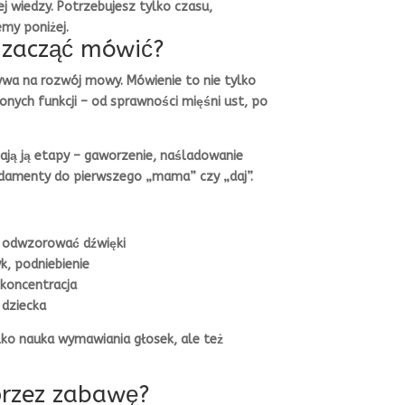
ej wiedzy. Potrzebujesz tylko czasu,
emy poniżej.
y zacząć mówić?
wa na rozwój mowy. Mówienie to nie tylko
onych funkcji – od sprawności mięśni ust, po
zają ją etapy – gaworzenie, naśladowanie
damenty do pierwszego „mama” czy „daj”.
y odwzorować dźwięki
k, podniebienie
 koncentracja
 dziecka
ko nauka wymawiania głosek, ale też
przez zabawę?