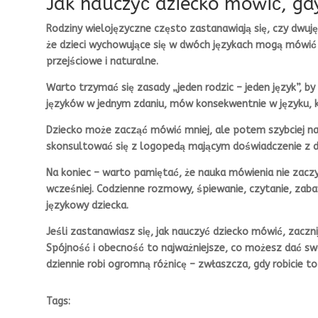
Jak nauczyć dziecko mówić, gd
Rodziny wielojęzyczne często zastanawiają się, czy dwuj
że dzieci wychowujące się w dwóch językach mogą mówić n
przejściowe i naturalne.
Warto trzymać się zasady „jeden rodzic – jeden język”, by
języków w jednym zdaniu, mów konsekwentnie w języku, kt
Dziecko może zacząć mówić mniej, ale potem szybciej na
skonsultować się z logopedą mającym doświadczenie z d
Na koniec – warto pamiętać, że nauka mówienia nie zaczy
wcześniej. Codzienne rozmowy, śpiewanie, czytanie, zab
językowy dziecka.
Jeśli zastanawiasz się, jak nauczyć dziecko mówić, zacznij
Spójność i obecność to najważniejsze, co możesz dać sw
dziennie robi ogromną różnicę – zwłaszcza, gdy robicie t
Tags: