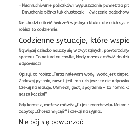
– Nadmuchiwanie policzków i wypuszczanie powietrza pr
– Dmuchanie piórka lub chusteczki – ćwiczenie oddechow
Nie chodzi o ilość ćwiczeń w jednym bloku, ale o ich syst
robisz to codziennie.
Codzienne sytuacje, które wspi
Najwięcej dziecko nauczy się w zwyczajnych, powtarzalnyc
spaceru. To naturalne chwile, kiedy możesz mówić do dzi
odpowiedzi.
Opisuj, co robisz: „Teraz nalewam wodę. Woda jest ciepła.
Zadawaj pytania, nawet jeśli maluch jeszcze nie odpowiad
Czekaj na reakcję. Uśmiech, gest, spojrzenie – to forma 
nasza kaczka!”
Gdy karmisz, możesz mówić: „Tu jest marchewka. Mniam m
zapytaj: „Chcesz więcej?” i czekaj na sygnał.
Nie bój się powtarzać