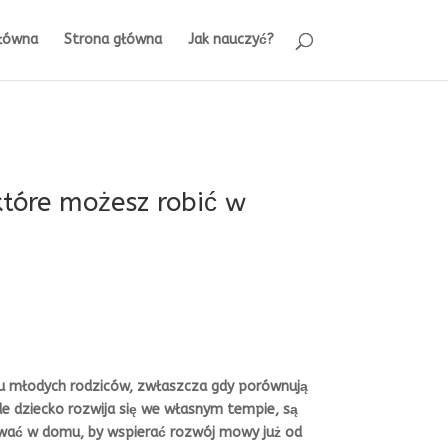
łówna
Strona główna
Jak nauczyć?
które możesz robić w
lu młodych rodziców, zwłaszcza gdy porównują
 dziecko rozwija się we własnym tempie, są
wać w domu, by wspierać rozwój mowy już od