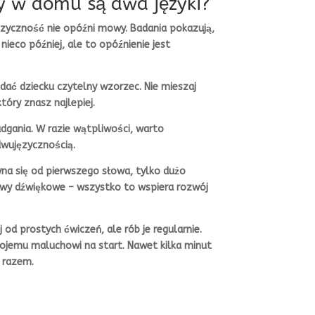
y w domu są dwa języki?
ęzyczność nie opóźni mowy. Badania pokazują,
ieco później, ale to opóźnienie jest
 dać dziecku czytelny wzorzec. Nie mieszaj
óry znasz najlepiej.
dgania. W razie wątpliwości, warto
wujęzycznością.
na się od pierwszego słowa, tylko dużo
awy dźwiękowe – wszystko to wspiera rozwój
 od prostych ćwiczeń, ale rób je regularnie.
ojemu maluchowi na start. Nawet kilka minut
o razem.