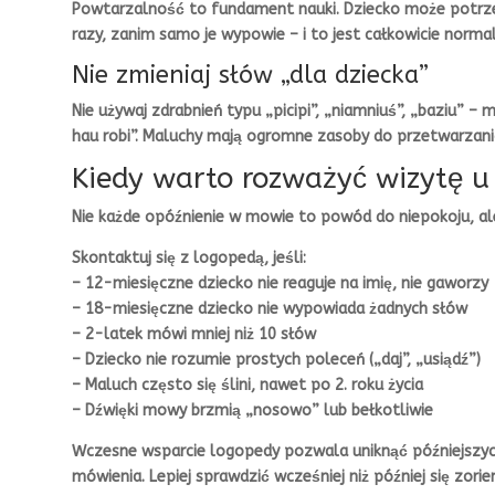
Powtarzalność to fundament nauki. Dziecko może potrze
razy, zanim samo je wypowie – i to jest całkowicie norma
Nie zmieniaj słów „dla dziecka”
Nie używaj zdrabnień typu „picipi”, „niamniuś”, „baziu” – 
hau robi”. Maluchy mają ogromne zasoby do przetwarzani
Kiedy warto rozważyć wizytę u
Nie każde opóźnienie w mowie to powód do niepokoju, al
Skontaktuj się z logopedą, jeśli:
– 12-miesięczne dziecko nie reaguje na imię, nie gaworzy
– 18-miesięczne dziecko nie wypowiada żadnych słów
– 2-latek mówi mniej niż 10 słów
– Dziecko nie rozumie prostych poleceń („daj”, „usiądź”)
– Maluch często się ślini, nawet po 2. roku życia
– Dźwięki mowy brzmią „nosowo” lub bełkotliwie
Wczesne wsparcie logopedy pozwala uniknąć późniejszych
mówienia. Lepiej sprawdzić wcześniej niż później się zori