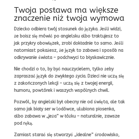
Twoja postawa ma większe
znaczenie niż twoja wymowa
Dziecko odbiera twój stosunek do języka. Jeśli widzi,
że boisz się mówić po angielsku albo traktujesz to
jak przykry obowiązek, zrobi dokładnie to samo. Jeśli
natomiast pokażesz, że język to zabawa i sposób na
odkrywanie świata – podchwyci to błyskawicznie.
Nie chodzi o to, by być nauczycielem, tylko żeby
zapraszać język do zwykłego życia. Dzieci nie uczą się
z zakończonych lekcji – uczą się z twojej energii,
humoru, powtórek i waszych wspólnych chwil.
Pozwól, by angielski był obecny nie od święta, ale tak
samo jak biały ser w lodówce, ulubiona piosenka,
albo zabawa w „jeża” w łóżku – naturalnie, zawsze
pod ręką.
Zamiast starać się stworzyć „idealne” środowisko,