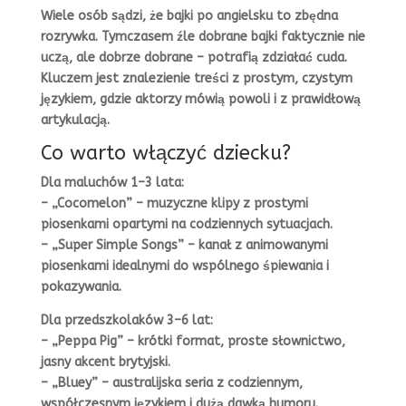
Wiele osób sądzi, że bajki po angielsku to zbędna
rozrywka. Tymczasem źle dobrane bajki faktycznie nie
uczą, ale dobrze dobrane – potrafią zdziałać cuda.
Kluczem jest znalezienie treści z prostym, czystym
językiem, gdzie aktorzy mówią powoli i z prawidłową
artykulacją.
Co warto włączyć dziecku?
Dla maluchów 1–3 lata:
– „Cocomelon” – muzyczne klipy z prostymi
piosenkami opartymi na codziennych sytuacjach.
– „Super Simple Songs” – kanał z animowanymi
piosenkami idealnymi do wspólnego śpiewania i
pokazywania.
Dla przedszkolaków 3–6 lat:
– „Peppa Pig” – krótki format, proste słownictwo,
jasny akcent brytyjski.
– „Bluey” – australijska seria z codziennym,
współczesnym językiem i dużą dawką humoru.