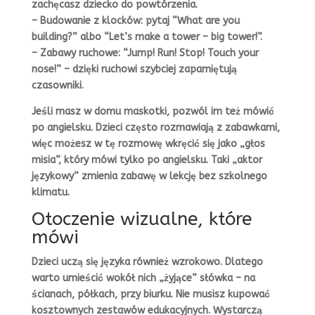
zachęcasz dziecko do powtórzenia.
– Budowanie z klocków: pytaj “What are you
building?” albo “Let’s make a tower – big tower!”.
– Zabawy ruchowe: “Jump! Run! Stop! Touch your
nose!” – dzięki ruchowi szybciej zapamiętują
czasowniki.
Jeśli masz w domu maskotki, pozwól im też mówić
po angielsku. Dzieci często rozmawiają z zabawkami,
więc możesz w tę rozmowę wkręcić się jako „głos
misia”, który mówi tylko po angielsku. Taki „aktor
językowy” zmienia zabawę w lekcję bez szkolnego
klimatu.
Otoczenie wizualne, które
mówi
Dzieci uczą się języka również wzrokowo. Dlatego
warto umieścić wokół nich „żyjące” słówka – na
ścianach, półkach, przy biurku. Nie musisz kupować
kosztownych zestawów edukacyjnych. Wystarczą