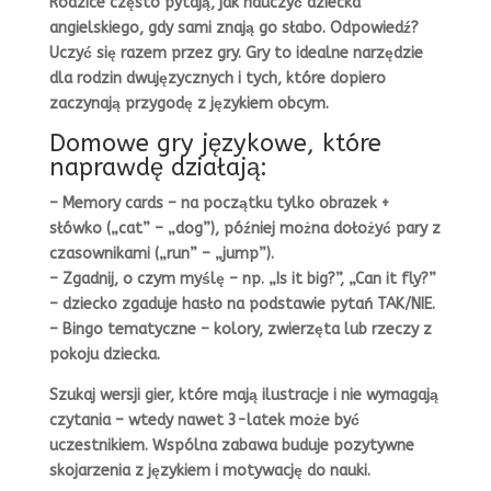
Rodzice często pytają, jak nauczyć dziecka
angielskiego, gdy sami znają go słabo. Odpowiedź?
Uczyć się razem przez gry. Gry to idealne narzędzie
dla rodzin dwujęzycznych i tych, które dopiero
zaczynają przygodę z językiem obcym.
Domowe gry językowe, które
naprawdę działają:
– Memory cards – na początku tylko obrazek +
słówko („cat” – „dog”), później można dołożyć pary z
czasownikami („run” – „jump”).
– Zgadnij, o czym myślę – np. „Is it big?”, „Can it fly?”
– dziecko zgaduje hasło na podstawie pytań TAK/NIE.
– Bingo tematyczne – kolory, zwierzęta lub rzeczy z
pokoju dziecka.
Szukaj wersji gier, które mają ilustracje i nie wymagają
czytania – wtedy nawet 3-latek może być
uczestnikiem. Wspólna zabawa buduje pozytywne
skojarzenia z językiem i motywację do nauki.