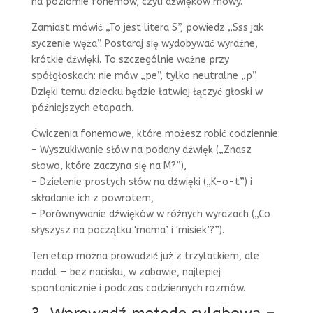
na poziomie fonemów, czyli dźwięków mowy.
Zamiast mówić „To jest litera S”, powiedz „Sss jak
syczenie węża”. Postaraj się wydobywać wyraźne,
krótkie dźwięki. To szczególnie ważne przy
spółgłoskach: nie mów „pe”, tylko neutralne „p”.
Dzięki temu dziecku będzie łatwiej łączyć głoski w
późniejszych etapach.
Ćwiczenia fonemowe, które możesz robić codziennie:
– Wyszukiwanie słów na podany dźwięk („Znasz
słowo, które zaczyna się na M?”),
– Dzielenie prostych słów na dźwięki („K-o-t”) i
składanie ich z powrotem,
– Porównywanie dźwięków w różnych wyrazach („Co
słyszysz na początku 'mama’ i 'misiek’?”).
Ten etap można prowadzić już z trzylatkiem, ale
nadal — bez nacisku, w zabawie, najlepiej
spontanicznie i podczas codziennych rozmów.