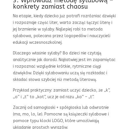
3. Wprowadź metodę sylabową –
konkrety zamiast chaosu
Na etapie, kiedy dziecko już potrafi rozróżniać dźwięki
i rozpoznaje część liter, warto zacząć łączyć literę i
jej brzmienie w sylaby. Najlepiej robi to metoda
sylabowa, polecana przez logopedów i nauczycieli
edukacji wczesnoszkolnej.
Dlaczego właśnie sylaby? Bo dzieci nie czytają
analitycznie jak dorośli. Najłatwiej jest im zapamiętać
i rozpoznać względnie krótkie, rytmiczne ciągi
dźwięków. Dzięki sylabowaniu uczą się rozkładać i
składać słowa szybciej niż metodą literową.
Przykład praktyczny: zamiast uczyć dziecko, że „k”,
„o” i „t” to „kot”, ucz je od razu „ko” – „t”.
Zacznij od samogłoski + spółgłoska lub odwrotnie
(ma, mo, lo, le). Pomocne są książeczki sylabowe i
pomoce typu klocki LOGO, które umożliwiają
układanie prostych wyrazów.