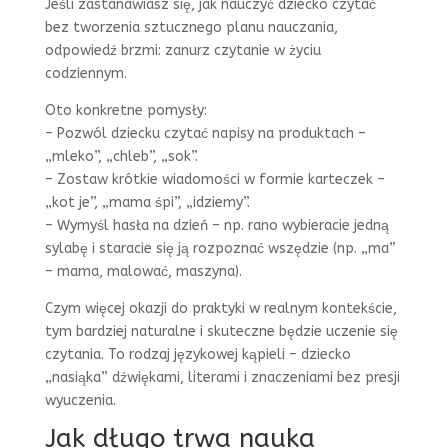
Jeśli zastanawiasz się, jak nauczyć dziecko czytać
bez tworzenia sztucznego planu nauczania,
odpowiedź brzmi: zanurz czytanie w życiu
codziennym.
Oto konkretne pomysły:
– Pozwól dziecku czytać napisy na produktach –
„mleko”, „chleb”, „sok”.
– Zostaw krótkie wiadomości w formie karteczek –
„kot je”, „mama śpi”, „idziemy”.
– Wymyśl hasła na dzień – np. rano wybieracie jedną
sylabę i staracie się ją rozpoznać wszędzie (np. „ma”
– mama, malować, maszyna).
Czym więcej okazji do praktyki w realnym kontekście,
tym bardziej naturalne i skuteczne będzie uczenie się
czytania. To rodzaj językowej kąpieli – dziecko
„nasiąka” dźwiękami, literami i znaczeniami bez presji
wyuczenia.
Jak długo trwa nauka