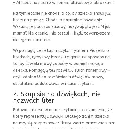
– Alfabet na ścianie w formie plakatów z obrazkami.
Na tym etapie nie chodzi o to, by dziecko znało już
litery na pamięć. Chodzi o naturalne oswojenie.
Wskazuj je podczas zabawy, nazywaj: „To jest M jak
mama”. Nie oceniaj, nie testuj — bądź towarzyszem,
nie egzaminatorem.
Wspomagaj ten etap muzyką i rytmem. Piosenki o
literkach, rymy i wyliczanki to genialne sposoby na
to, by dźwięki mowy zapadły w pamięć małego
dziecka. Pomagają też rozwinąć słuch fonemowy –
czyli zdolność do rozróżniania dźwięków mowy,
absolutnie podstawową w nauce czytania.
2. Skup się na dźwiękach, nie
nazwach liter
Połowa sukcesu w nauce czytania to rozumienie, że
litery reprezentują dźwięki. Dlatego zanim dziecko
nauczy się rozpoznawać litery, warto pracować z nim