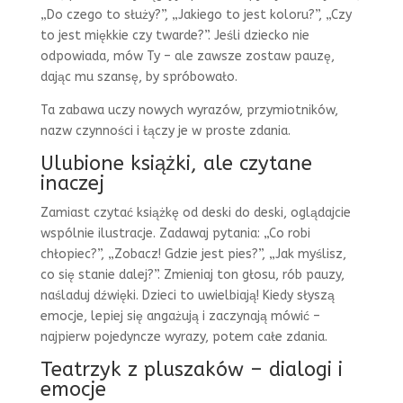
„Do czego to służy?”, „Jakiego to jest koloru?”, „Czy
to jest miękkie czy twarde?”. Jeśli dziecko nie
odpowiada, mów Ty – ale zawsze zostaw pauzę,
dając mu szansę, by spróbowało.
Ta zabawa uczy nowych wyrazów, przymiotników,
nazw czynności i łączy je w proste zdania.
Ulubione książki, ale czytane
inaczej
Zamiast czytać książkę od deski do deski, oglądajcie
wspólnie ilustracje. Zadawaj pytania: „Co robi
chłopiec?”, „Zobacz! Gdzie jest pies?”, „Jak myślisz,
co się stanie dalej?”. Zmieniaj ton głosu, rób pauzy,
naśladuj dźwięki. Dzieci to uwielbiają! Kiedy słyszą
emocje, lepiej się angażują i zaczynają mówić –
najpierw pojedyncze wyrazy, potem całe zdania.
Teatrzyk z pluszaków – dialogi i
emocje